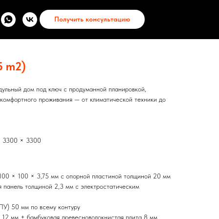
Получить консультацию
Сделсть
5 m2)
ульный дом под ключ с продуманной планировкой,
комфортного проживания — от климатической техники до
× 3300 × 3300
 100 × 100 × 3,75 мм с опорной пластиной толщиной 20 мм
 панель толщиной 2,3 мм с электростатическим
ПУ) 50 мм по всему контуру
12 мм + бамбуковая древесноволокнистая плита 8 мм