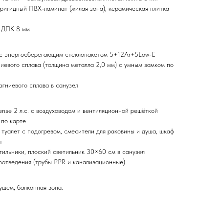
 ригидный ПВХ-ламинат (жилая зона), керамическая плитка
 ДПК 8 мм
 с энергосберегающим стеклопакетом 5+12Ar+5Low-E
иевого сплава (толщина металла 2,0 мм) с умным замком по
агниевого сплава в санузел
nse 2 л.с. с воздуховодом и вентиляционной решёткой
 по карте
 туалет с подогревом, смесители для раковины и душа, шкаф
т
ильники, плоский светильник 30×60 см в санузел
отведения (трубы PPR и канализационные)
ушем, балконная зона.