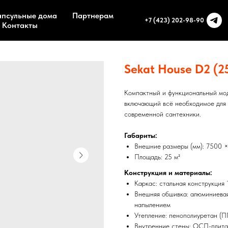
апсульные дома
Партнерам
+7 (423) 202-98-90
Контакты
Sekat House D2 (2
Компактный и функциональный мод
включающий всё необходимое для 
современной сантехники.
Габариты:
Внешние размеры (мм): 7500 
Площадь: 25 м²
Конструкция и материалы:
Каркас: стальная конструкция
Внешняя обшивка: алюминиевая
напылением
Утепление: пенополиуретан (П
Внутренние стены: ОСП-плита 