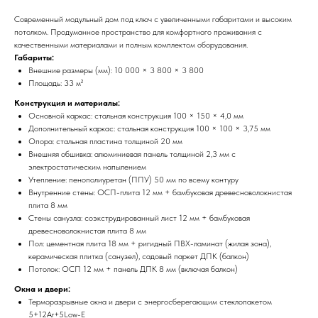
Современный модульный дом под ключ с увеличенными габаритами и высоким
потолком. Продуманное пространство для комфортного проживания с
качественными материалами и полным комплектом оборудования.
Габариты:
Внешние размеры (мм): 10 000 × 3 800 × 3 800
Площадь: 33 м²
Конструкция и материалы:
Основной каркас: стальная конструкция 100 × 150 × 4,0 мм
Дополнительный каркас: стальная конструкция 100 × 100 × 3,75 мм
Опора: стальная пластина толщиной 20 мм
Внешняя обшивка: алюминиевая панель толщиной 2,3 мм с
электростатическим напылением
Утепление: пенополиуретан (ППУ) 50 мм по всему контуру
Внутренние стены: ОСП-плита 12 мм + бамбуковая древесноволокнистая
плита 8 мм
Стены санузла: соэкструдированный лист 12 мм + бамбуковая
древесноволокнистая плита 8 мм
Пол: цементная плита 18 мм + ригидный ПВХ-ламинат (жилая зона),
керамическая плитка (санузел), садовый паркет ДПК (балкон)
Потолок: ОСП 12 мм + панель ДПК 8 мм (включая балкон)
Окна и двери:
Терморазрывные окна и двери с энергосберегающим стеклопакетом
5+12Ar+5Low-E