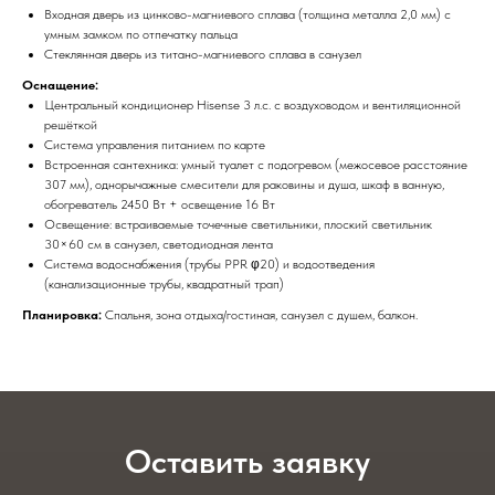
Входная дверь из цинково-магниевого сплава (толщина металла 2,0 мм) с
умным замком по отпечатку пальца
Стеклянная дверь из титано-магниевого сплава в санузел
Оснащение:
Центральный кондиционер Hisense 3 л.с. с воздуховодом и вентиляционной
решёткой
Система управления питанием по карте
Встроенная сантехника: умный туалет с подогревом (межосевое расстояние
307 мм), однорычажные смесители для раковины и душа, шкаф в ванную,
обогреватель 2450 Вт + освещение 16 Вт
Освещение: встраиваемые точечные светильники, плоский светильник
30×60 см в санузел, светодиодная лента
Система водоснабжения (трубы PPR φ20) и водоотведения
(канализационные трубы, квадратный трап)
Планировка:
Спальня, зона отдыха/гостиная, санузел с душем, балкон.
Оставить заявку